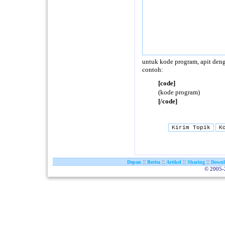
untuk kode program, apit deng
contoh:
[code]
(kode program)
[/code]
::
::
::
::
Depan
Berita
Artikel
Sharing
Downl
© 2005-