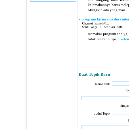
kelemahannya harus melep
Mungkin ada yang mau
.
»
program kirim sms dari inter
Chamei
, kamed@...
Sabtu Wage, 11 Februari 2006
memakai program apa yg bi
tidak memilih tipe
... sel
Buat Topik Baru
Nama anda
Em
simpan
Judul Topik