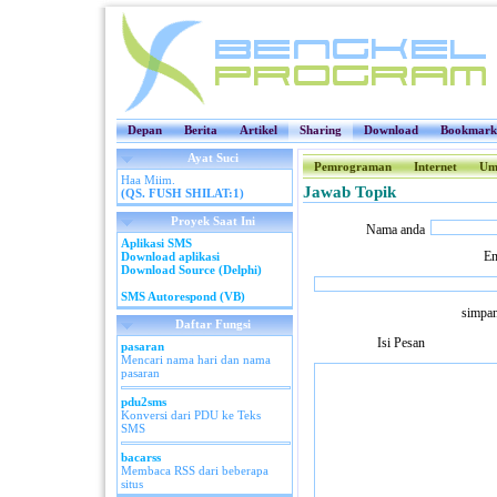
Depan
Berita
Artikel
Sharing
Download
Bookmark
Ayat Suci
Pemrograman
Internet
Um
Haa Miim.
Jawab Topik
(QS. FUSH SHILAT:1)
Proyek Saat Ini
Nama anda
Aplikasi SMS
Em
Download aplikasi
Download Source (Delphi)
SMS Autorespond (VB)
simpan
Daftar Fungsi
Isi Pesan
pasaran
Mencari nama hari dan nama
pasaran
pdu2sms
Konversi dari PDU ke Teks
SMS
bacarss
Membaca RSS dari beberapa
situs