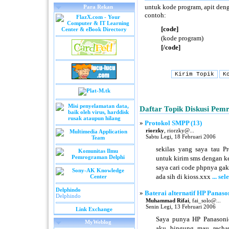
untuk kode program, apit deng
Para Rekan
contoh:
[code]
(kode program)
[/code]
Daftar Topik Diskusi Pe
»
Protokol SMPP (13)
riorzky
, riorzky@...
Sabtu Legi, 18 Februari 2006
sekilas yang saya tau 
untuk kirim sms dengan k
saya cari code phpnya gak 
ada sih di kioss.xxx
... s
Delphindo
»
Baterai alternatif HP Panason
Delphindo
Muhammad Rifai
, fai_solo@...
Senin Legi, 13 Februari 2006
Link Exchange
Saya punya HP Panasonic
MyWeblog
aku bingung mau rechar