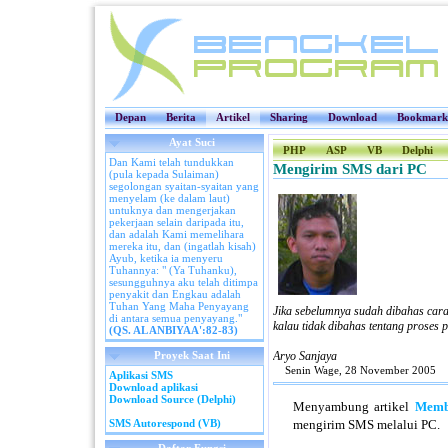
Depan
Berita
Artikel
Sharing
Download
Bookmark
Ayat Suci
PHP
ASP
VB
Delphi
Dan Kami telah tundukkan
Mengirim SMS dari PC
(pula kepada Sulaiman)
segolongan syaitan-syaitan yang
menyelam (ke dalam laut)
untuknya dan mengerjakan
pekerjaan selain daripada itu,
dan adalah Kami memelihara
mereka itu, dan (ingatlah kisah)
Ayub, ketika ia menyeru
Tuhannya: " (Ya Tuhanku),
sesungguhnya aku telah ditimpa
penyakit dan Engkau adalah
Tuhan Yang Maha Penyayang
Jika sebelumnya sudah dibahas car
di antara semua penyayang."
kalau tidak dibahas tentang proses
(QS. AL ANBIYAA':82-83)
Proyek Saat Ini
Aryo Sanjaya
Senin Wage, 28 November 2005
Aplikasi SMS
Download aplikasi
Download Source (Delphi)
Menyambung artikel
Memb
SMS Autorespond (VB)
mengirim SMS melalui PC.