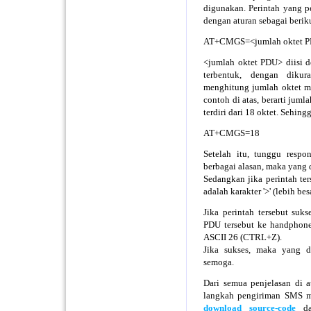
digunakan. Perintah yang 
dengan aturan sebagai berik
AT+CMGS=<jumlah oktet 
<jumlah oktet PDU> diisi 
terbentuk, dengan diku
menghitung jumlah oktet m
contoh di atas, berarti juml
terdiri dari 18 oktet. Sehin
AT+CMGS=18
Setelah itu, tunggu respo
berbagai alasan, maka yan
Sedangkan jika perintah te
adalah karakter '>' (lebih besa
Jika perintah tersebut suk
PDU tersebut ke handphone,
ASCII 26 (CTRL+Z).
Jika sukses, maka yang d
semoga.
Dari semua penjelasan di a
langkah pengiriman SMS me
download source-code
dal