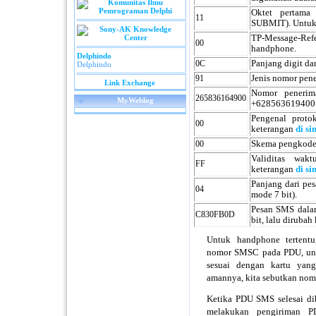
Oktet pertam
11
SUBMIT). Untuk 
TP-Message-Refe
00
handphone.
Delphindo
0C
Panjang digit da
Delphindo
91
Jenis nomor pen
Link Exchange
Nomor penerim
265836164900
MyWeblog
+628563619400
Pengenal protok
00
keterangan
di si
00
Skema pengkodea
Validitas wak
FF
keterangan
di si
Panjang dari pes
04
mode 7 bit).
Pesan SMS dalam
C830FB0D
bit, lalu dirubah
Untuk handphone tertentu
nomor SMSC pada PDU, unt
sesuai dengan kartu yan
amannya, kita sebutkan no
Ketika PDU SMS selesai di
melakukan pengiriman PD