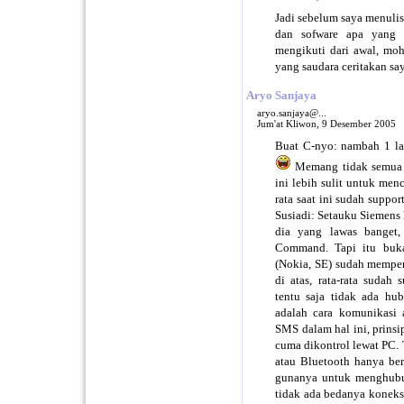
Jadi sebelum saya menuli
dan sofware apa yang 
mengikuti dari awal, moh
yang saudara ceritakan s
Aryo Sanjaya
aryo.sanjaya@...
Jum'at Kliwon, 9 Desember 2005
Buat C-nyo: nambah 1 la
Memang tidak semua H
ini lebih sulit untuk menc
rata saat ini sudah suppo
Susiadi: Setauku Siemens
dia yang lawas banget,
Command. Tapi itu buka
(Nokia, SE) sudah memperh
di atas, rata-rata suda
tentu saja tidak ada hu
adalah cara komunikasi 
SMS dalam hal ini, prins
cuma dikontrol lewat PC. 
atau Bluetooth hanya be
gunanya untuk menghubu
tidak ada bedanya koneks