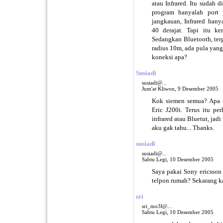
atau Infrared. Itu sudah 
program hanyalah port
jangkauan, Infrared hany
40 derajat. Tapi itu k
Sedangkan Bluetooth, ter
radius 10m, ada pula ya
koneksi apa?
Susiadi
susiadi@...
Jum'at Kliwon, 9 Desember 2005
Kok siemen semua? Apa l
Eric J200i. Terus itu pe
infrared atau Bluetut, jad
aku gak tahu... Thanks.
susiadi
susiadi@...
Sabtu Legi, 10 Desember 2005
Saya pakai Sony ericsson
telpon rumah? Sekarang ka
sri
sri_mo3l@...
Sabtu Legi, 10 Desember 2005