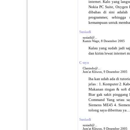
internet. Kalo yang langs
Nokia PC Suite, Oxygen 
dibahas di sini adalah
programmer, sehingga 
kemampuan untuk membac
Susiadi
susiadi@...
Kamis Wage, 8 Desember 2005
Kalau yang sudah jadi saj
dan kirim lewat internet m
C-nyo
Clanindo@...
Jum'at Kliwon, 9 Desember 2005
lha kan udah ada di tutor
jelas : 1. Komputer 2. Kabe
Makanan ringan & soft d
Biar gak sakit pinggang
Command Yang setau say
Siemens ME45 4. Siemens
tolong saya diberitau ya....
Susiadi
susiadi@...
Jum'at Kliwon, 9 Desember 2005