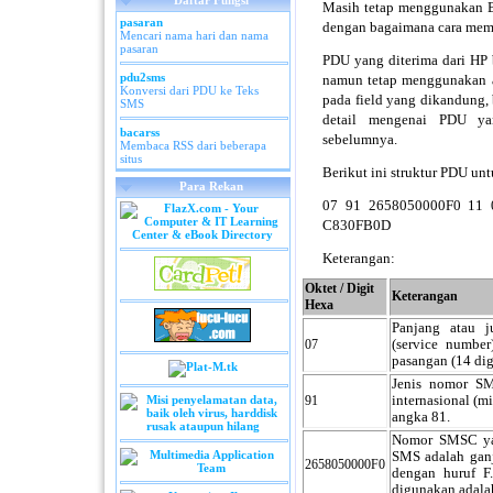
Daftar Fungsi
Masih tetap menggunakan B
pasaran
dengan bagaimana cara mem
Mencari nama hari dan nama
pasaran
PDU yang diterima dari HP
pdu2sms
namun tetap menggunakan a
Konversi dari PDU ke Teks
pada field yang dikandung, 
SMS
detail mengenai PDU yan
bacarss
sebelumnya.
Membaca RSS dari beberapa
situs
Berikut ini struktur PDU unt
Para Rekan
07 91 2658050000F0 11 
C830FB0D
Keterangan:
Oktet / Digit
Keterangan
Hexa
Panjang atau 
07
(service number
pasangan (14 dig
Jenis nomor S
91
internasional (
angka 81.
Nomor SMSC yan
SMS adalah ganj
2658050000F0
dengan huruf F
digunakan adal