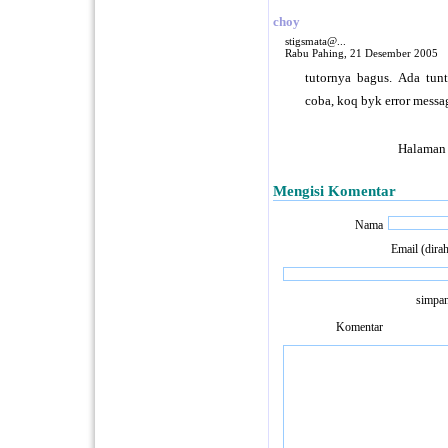
choy
stigsmata@...
Rabu Pahing, 21 Desember 2005
tutornya bagus. Ada tun
coba, koq byk error messa
Halaman
Mengisi Komentar
Nama
Email (dira
simpan
Komentar