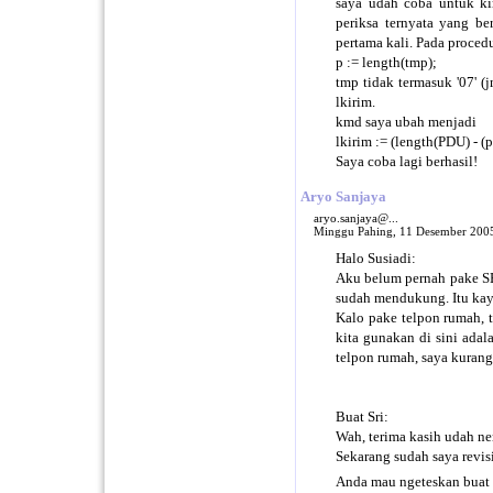
saya udah coba untuk kir
periksa ternyata yang b
pertama kali. Pada proced
p := length(tmp);
tmp tidak termasuk '07' 
lkirim.
kmd saya ubah menjadi
lkirim := (length(PDU) - (p
Saya coba lagi berhasil!
Aryo Sanjaya
aryo.sanjaya@...
Minggu Pahing, 11 Desember 200
Halo Susiadi:
Aku belum pernah pake SE 
sudah mendukung. Itu kay
Kalo pake telpon rumah, t
kita gunakan di sini ada
telpon rumah, saya kurang
Buat Sri:
Wah, terima kasih udah ne
Sekarang sudah saya revisi
Anda mau ngeteskan buat