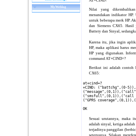
AT+CIND?
MyWeblog
Nilai yang dikembalikan
menandakan indikator HP. U
untuk beberapa merk HP. A
dan Siemens CX65. Hasil y
Battery dan Sinyal, sedangka
Karena itu, jika ingin apli
HP, maka aplikasi harus me
HP yang digunakan. Inform
command AT+CIND=?
Berikut ini adalah contoh
CX65:
at+cind=?

+CIND: ("battchg",(0-5)),
("message",(0,1)),("call"
("smsfull",(0,1)),("call 
("GPRS coverage",(0,1)),(
OK
Sesuai urutannya, maka it
adalah sinyal, ketiga adalah
terjadinya panggilan (berbi
seterusnya. Silakan meref