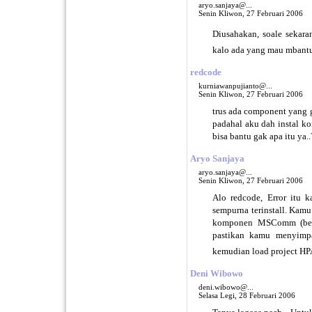
aryo.sanjaya@...
Senin Kliwon, 27 Februari 2006
Diusahakan, soale sekaran
kalo ada yang mau mbantu
redcode
kurniawanpujianto@...
Senin Kliwon, 27 Februari 2006
trus ada component yang
padahal aku dah instal k
bisa bantu gak apa itu ya.
Aryo Sanjaya
aryo.sanjaya@...
Senin Kliwon, 27 Februari 2006
Alo redcode, Error itu
sempurna terinstall. Kamu
komponen MSComm (berga
pastikan kamu menyimpa
kemudian load project 
Deni Wibowo
deni.wibowo@...
Selasa Legi, 28 Februari 2006