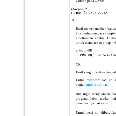
Contoh pada CX65:
at+cpbr=?

+CPBR: (1-250),20,12

OK
Hasil itu menandakan bahwa 
kita perlu membaca (loopi
keseluruhan kontak. Gun
untuk membaca tiap-tiap in
at+cpbr=88
+CPBR: 88,"+628152473747
OK
Hasil yang diberikan tinggal
Untuk mendownload aplik
bagian
update aplikasi
.
Jika ingin menjalankan dar
program, lebih mudah ka
membuatnya dari versi itu.
Untuk versi ini, dibutuh