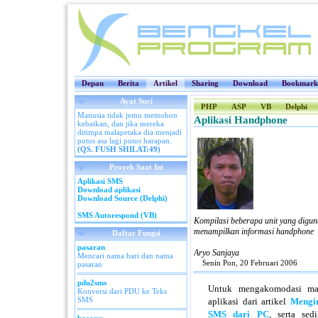
Depan
Berita
Artikel
Sharing
Download
Bookmark
Ayat Suci
PHP
ASP
VB
Delphi
Manusia tidak jemu memohon
Aplikasi Handphone
kebaikan, dan jika mereka
ditimpa malapetaka dia menjadi
putus asa lagi putus harapan.
(QS. FUSH SHILAT:49)
Proyek Saat Ini
Aplikasi SMS
Download aplikasi
Download Source (Delphi)
SMS Autorespond (VB)
Kompilasi beberapa unit yang dig
menampilkan informasi handphone
Daftar Fungsi
pasaran
Aryo Sanjaya
Mencari nama hari dan nama
Senin Pon, 20 Februari 2006
pasaran
pdu2sms
Untuk mengakomodasi ma
Konversi dari PDU ke Teks
SMS
aplikasi dari artikel
Mengi
SMS dari PC
, serta sed