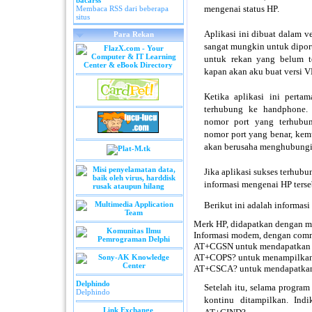
bacarss
mengenai status HP.
Membaca RSS dari beberapa
situs
Aplikasi ini dibuat dalam v
Para Rekan
sangat mungkin untuk diport
untuk rekan yang belum t
kapan akan aku buat versi V
Ketika aplikasi ini perta
terhubung ke handphone. 
nomor port yang terhubu
nomor port yang benar, ke
akan berusaha menghubungi
Jika aplikasi sukses terhub
informasi mengenai HP terse
Berikut ini adalah informasi 
Merk HP, didapatkan dengan 
Informasi modem, dengan c
AT+CGSN untuk mendapatkan
AT+COPS? untuk menampilkan 
AT+CSCA? untuk mendapatkan
Delphindo
Setelah itu, selama program
Delphindo
kontinu ditampilkan. Indi
Link Exchange