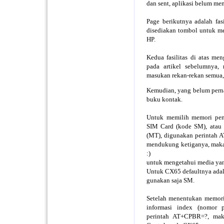
dan sent, aplikasi belum me
Page berikutnya adalah fas
disediakan tombol untuk m
HP.
Kedua fasilitas di atas me
pada artikel sebelumnya,
masukan rekan-rekan semua, 
Kemudian, yang belum pern
buku kontak.
Untuk memilih memori pe
SIM Card (kode SM), atau
(MT), digunakan perintah
mendukung ketiganya, maka d
:)
untuk mengetahui media ya
Untuk CX65 defaultnya ada
gunakan saja SM.
Setelah menentukan memori 
informasi index (nomor p
perintah AT+CPBR=?, maka