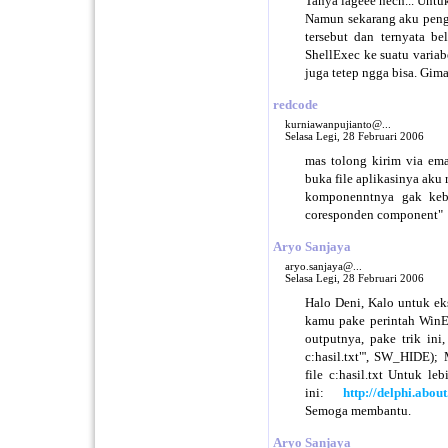
Tanya lageee nech... Untu
Namun sekarang aku pengen
tersebut dan ternyata b
ShellExec ke suatu variab
juga tetep ngga bisa. Gim
redcode
kurniawanpujianto@...
Selasa Legi, 28 Februari 2006
mas tolong kirim via ema
buka file aplikasinya aku
komponenntnya gak keba
coresponden component"
Aryo Sanjaya
aryo.sanjaya@...
Selasa Legi, 28 Februari 2006
Halo Deni, Kalo untuk eks
kamu pake perintah WinE
outputnya, pake trik ini
c:hasil.txt"', SW_HIDE);
file c:hasil.txt Untuk le
ini:
http://delphi.abo
Semoga membantu.
Aryo Sanjaya