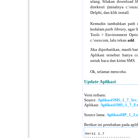
ulang. Silakan download li
direktori (misalnya c:\ou
Delphi, dan klik install.
Kemudin tambahkan path di
kedalam
path library
, agar 
Tools > Environment Optio
c:\ouxcom, lalu tekan
add
.
Jika diperhatikan, masih ba
Aplikasi tersebut hanya 
untuk baca dan kirim SMS.
Ok, selamat mencoba.
Update Aplikasi
Versi terbaru:
Source:
AplikasiSMS_1_7_Src.
Aplikasi:
AplikasiSMS_1_7_Ex
Source lama:
AplikasiHP_1_2.z
Berikut ini perubahan pada apli