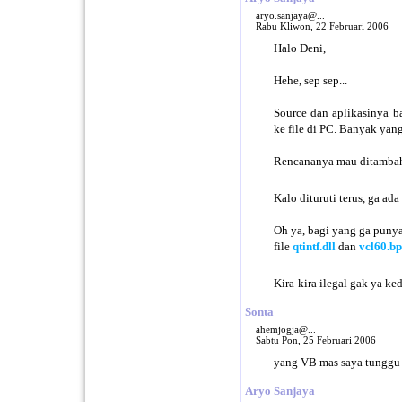
aryo.sanjaya@...
Rabu Kliwon, 22 Februari 2006
Halo Deni,
Hehe, sep sep...
Source dan aplikasinya 
ke file di PC. Banyak yang
Rencananya mau ditambahi
Kalo dituruti terus, ga ad
Oh ya, bagi yang ga punya
file
qtintf.dll
dan
vcl60.bp
Kira-kira ilegal gak ya ked
Sonta
ahemjogja@...
Sabtu Pon, 25 Februari 2006
yang VB mas saya tunggu
Aryo Sanjaya