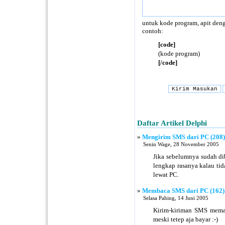
untuk kode program, apit deng
contoh:
[code]
(kode program)
[/code]
Daftar Artikel Delphi
»
Mengirim SMS dari PC (208)
Senin Wage, 28 November 2005
Jika sebelumnya sudah d
lengkap rasanya kalau ti
lewat PC.
»
Membaca SMS dari PC (162)
Selasa Pahing, 14 Juni 2005
Kirim-kiriman SMS mema
meski tetep aja bayar :-)