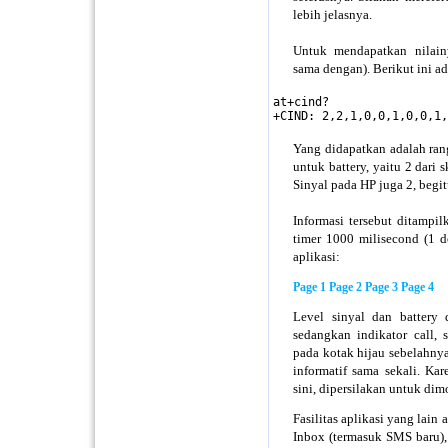
lebih jelasnya.
Untuk mendapatkan nilain
sama dengan). Berikut ini a
at+cind?

+CIND: 2,2,1,0,0,1,0,0,1,
Yang didapatkan adalah rang
untuk battery, yaitu 2 dari s
Sinyal pada HP juga 2, begit
Informasi tersebut ditampil
timer 1000 milisecond (1 de
aplikasi:
Page 1
Page 2
Page 3
Page 4
Level sinyal dan battery 
sedangkan indikator call,
pada kotak hijau sebelahnya
informatif sama sekali. Kar
sini, dipersilakan untuk dim
Fasilitas aplikasi yang lai
Inbox (termasuk SMS baru),