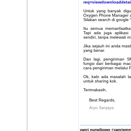
req=viewdownloaddetai
Untuk yang banyak digu
Oxygen Phone Manager a
Silakan search di google 
Itu semua memanfaatkan
Tapi ada juga aplikas
sendiri, tanpa melewati
Jika sejauh ini anda masi
yang benar.
Dan lagi, pengiriman S
fungsi dari berbagai mac
cara pengiriman melalui 
Ok, kalo ada masalah lag
untuk sharing kok.
Terimakasih,
Best Regards,
Aryo Sanjaya
yanri nurwibowo <yanriem