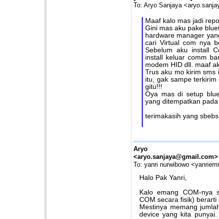
To: Aryo Sanjaya <aryo.san
Maaf kalo mas jadi repot
Gini mas aku pake bluet
hardware manager yang 
cari Virtual com nya b
Sebelum aku install 
install keluar comm b
modem HID dll. maaf ak
Trus aku mo kirim sms 
itu, gak sampe terkiri
gitu!!!
Oya mas di setup bluet
yang ditempatkan pad
terimakasih yang sbebs
Aryo San
<aryo.sanjaya@gmail.com>
To: yanri nurwibowo <yanrie
Halo Pak Yanri,
Kalo emang COM-nya sud
COM secara fisik) berarti i
Mestinya memang jumlah
device yang kita punyai.