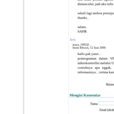
dimunculin..jadi aku tulis 
sekali lagi mohon petunju
thanks..
salam,
SAFIR
Aris
araya_1982@...
Senin Kliwon, 12 Juni 2006
hallo pak yanri...
pemrograman dalam V
mikrokontroller melalui 
contohnya apa nggak,
informasinya.....terima kas
Hala
Mengisi Komentar
Nama
Email (dira