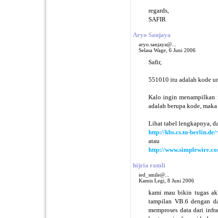
regards,
SAFIR
Aryo Sanjaya
aryo.sanjaya@...
Selasa Wage, 6 Juni 2006
Safir,
551010 itu adalah kode un
Kalo ingin menampilkan n
adalah berupa kode, maka
Lihat tabel lengkapnya, da
http://kbs.cs.tu-berlin.de
atau
http://www.simplewire.c
hijria ramli
ied_smile@...
Kamis Legi, 8 Juni 2006
kami mau bikin tugas ak
tampilan VB.6 dengan da
memproses data dari infr