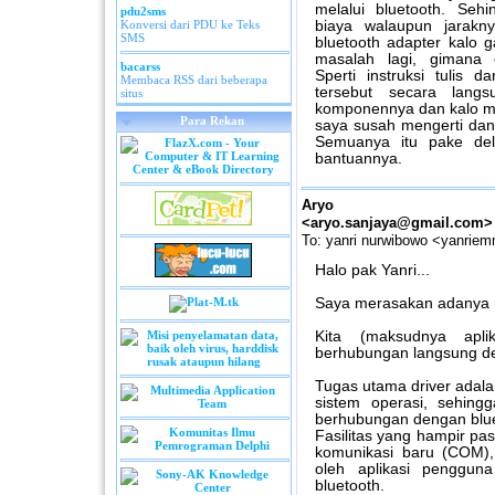
melalui bluetooth. Seh
pdu2sms
Konversi dari PDU ke Teks
biaya walaupun jarakn
SMS
bluetooth adapter kalo g
masalah lagi, gimana 
bacarss
Sperti instruksi tulis
Membaca RSS dari beberapa
tersebut secara lang
situs
komponennya dan kalo men
Para Rekan
saya susah mengerti dan 
Semuanya itu pake del
bantuannya.
Aryo San
<aryo.sanjaya@gmail.com>
To: yanri nurwibowo <yanrie
Halo pak Yanri...
Saya merasakan adanya mi
Kita (maksudnya apli
berhubungan langsung de
Tugas utama driver adal
sistem operasi, sehing
berhubungan dengan blue
Fasilitas yang hampir pas
komunikasi baru (COM),
oleh aplikasi penggun
bluetooth.