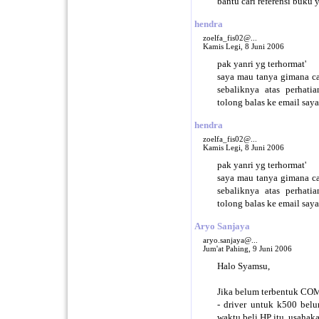
bantu cari referensi buku
hendra
zoelfa_fis02@...
Kamis Legi, 8 Juni 2006
pak yanri yg terhormat'
saya mau tanya gimana ca
sebaliknya atas perhati
tolong balas ke email say
hendra
zoelfa_fis02@...
Kamis Legi, 8 Juni 2006
pak yanri yg terhormat'
saya mau tanya gimana ca
sebaliknya atas perhati
tolong balas ke email say
Aryo Sanjaya
aryo.sanjaya@...
Jum'at Pahing, 9 Juni 2006
Halo Syamsu,
Jika belum terbentuk CO
- driver untuk k500 belu
waktu beli HP itu, usahaka