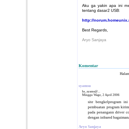
Aku ga yakin apa ini m
tentang dasar2 USB:
http://norum.homeunix.
Best Regards,
Aryo Sanjaya
Komentar
Hala
syamsu
hs_syams@...
Minggu Wage, 2 April 2006
site bengkelprogram in
pembuatan program kirim
pada penangann driver 
dengan infrared bagaimana c
Aryo Sanjaya