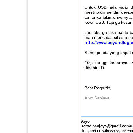
Untuk USB, ada yang dij
mesti bikin sendiri devi
temenku bikin drivernya
lewat USB. Tapi ga kesa
Jadi aku ga bisa bantu b
mau mencoba, silakan pake
http://www.beyondlogic
Semoga ada yang dapat d
Ok, ditunggu kabarnya...
dibantu :D
Best Regards,
Aryo Sanjaya
Aryo San
<aryo.sanjaya@gmail.com>
To: yanri nurwibowo <yanrie