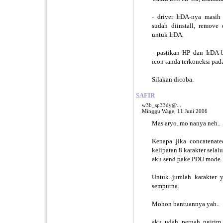
- driver IrDA-nya masih 
sudah diinstall, remove 
untuk IrDA.
- pastikan HP dan IrDA 
icon tanda terkoneksi pad
Silakan dicoba.
SAFIR
w3b_sp33dy@...
Minggu Wage, 11 Juni 2006
Mas aryo..mo nanya neh..
Kenapa jika concatenat
kelipatan 8 karakter sela
aku send pake PDU mode.
Untuk jumlah karakter y
sempurna.
Mohon bantuannya yah..
aku udah pernah ngirim 