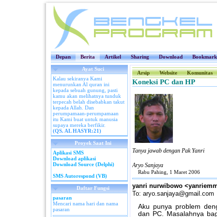
Depan
Berita
Artikel
Sharing
Download
Bookmark
Ayat Suci
Arsip
Website
Komunitas
Kalau sekiranya Kami
Koneksi PC dan HP
menurunkan Al quran ini
kepada sebuah gunung, pasti
kamu akan melihatnya tunduk
terpecah belah disebabkan takut
kepada Allah. Dan
perumpamaan-perumpamaan
itu Kami buat untuk manusia
supaya mereka berfikir.
(QS. AL HASYR:21)
Proyek Saat Ini
Tanya jawab dengan Pak Yanri
Aplikasi SMS
Download aplikasi
Download Source (Delphi)
Aryo Sanjaya
Rabu Pahing, 1 Maret 2006
SMS Autorespond (VB)
yanri nurwibowo <yanriem
Daftar Fungsi
To: aryo.sanjaya@gmail.com
pasaran
Mencari nama hari dan nama
Aku punya problem den
pasaran
dan PC. Masalahnya bag