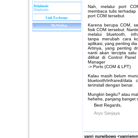
Delphindo
Nah, melalui port COM 
Delphindo
membaca tulis terhadap
port COM tersebut.
Link Exchange
Karena berupa COM, sehi
MyWeblog
fisik COM tersebut. Nant
melalui bluetooth, in
tanpa merubah cara kon
aplikasi, yang penting 
Artinya, yang penting dr
nanti akan tercipta satu
dilihat di Control Pan
Manager
-> Ports (COM & LPT)
Kalau masih belum munc
bluetooth/infrared/data
terinstall dengan benar.
Mungkin begitu? atau ma
hehehe, panjang banget n
Best Regards,
Aryo Sanjaya
yanri nurwibowo <yanriem