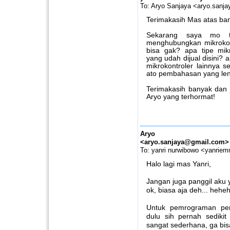
To: Aryo Sanjaya <aryo.san
Terimakasih Mas atas bant
Sekarang saya mo t
menghubungkan mikrokont
bisa gak? apa tipe mik
yang udah dijual disini?
mikrokontroler lainnya s
ato pembahasan yang le
Terimakasih banyak dan
Aryo yang terhormat!
Aryo San
<aryo.sanjaya@gmail.com>
To: yanri nurwibowo <yanrie
Halo lagi mas Yanri,
Jangan juga panggil aku 
ok, biasa aja deh... heheh
Untuk pemrograman pera
dulu sih pernah sediki
sangat sederhana, ga bis