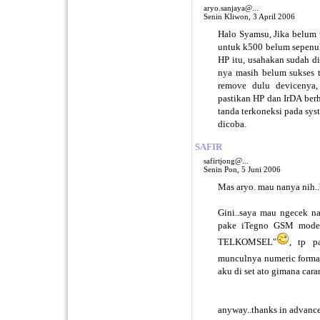
aryo.sanjaya@...
Senin Kliwon, 3 April 2006
Halo Syamsu, Jika belum
untuk k500 belum sepenuhn
HP itu, usahakan sudah dii
nya masih belum sukses te
remove dulu devicenya, 
pastikan HP dan IrDA ber
tanda terkoneksi pada sys
dicoba.
SAFIR
safirtjong@...
Senin Pon, 5 Juni 2006
Mas aryo. mau nanya nih..
Gini..saya mau ngecek n
pake iTegno GSM modem
TELKOMSEL"
, tp p
munculnya numeric forma
aku di set ato gimana car
anyway..thanks in advance