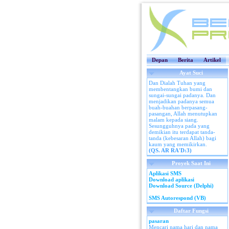
Depan
Berita
Artikel
Ayat Suci
Dan Dialah Tuhan yang
membentangkan bumi dan
sungai-sungai padanya. Dan
menjadikan padanya semua
buah-buahan berpasang-
pasangan, Allah menutupkan
malam kepada siang.
Sesungguhnya pada yang
demikian itu terdapat tanda-
tanda (kebesaran Allah) bagi
kaum yang memikirkan.
(QS. AR RA'D:3)
Proyek Saat Ini
Aplikasi SMS
Download aplikasi
Download Source (Delphi)
SMS Autorespond (VB)
Daftar Fungsi
pasaran
Mencari nama hari dan nama