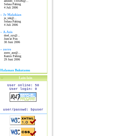
adindri_110506@...
Selasa Pahing
4 Juli 2006
»
Je Malakian
je_tek@...
Selasa Pahing
4 Juli 2006
»
A.Azis
doel_sys@...
Jum'at Pon
30 Juni 2006
»
zorro
zorro_ase@...
Kamis Pahing
29 Juni 2006
Halaman Bukutamu
Lain-lain
User online: 50
User login: 0
user/passwd: bpuser