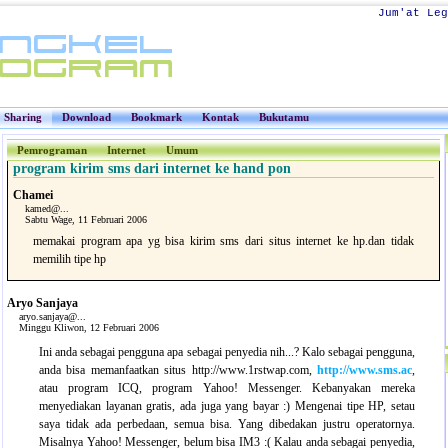
Jum'at Leg
Sharing
Download
Bookmark
Kontak
Bukutamu
Pemrograman
Internet
Umum
program kirim sms dari internet ke hand pon
Chamei
kamed@...
Sabtu Wage, 11 Februari 2006
memakai program apa yg bisa kirim sms dari situs internet ke hp.dan tidak
memilih tipe hp
Aryo Sanjaya
aryo.sanjaya@...
Minggu Kliwon, 12 Februari 2006
Ini anda sebagai pengguna apa sebagai penyedia nih...? Kalo sebagai pengguna,
anda bisa memanfaatkan situs http://www.1rstwap.com,
http://www.sms.ac
,
atau program ICQ, program Yahoo! Messenger. Kebanyakan mereka
menyediakan layanan gratis, ada juga yang bayar :) Mengenai tipe HP, setau
saya tidak ada perbedaan, semua bisa. Yang dibedakan justru operatornya.
Misalnya Yahoo! Messenger, belum bisa IM3 :( Kalau anda sebagai penyedia,