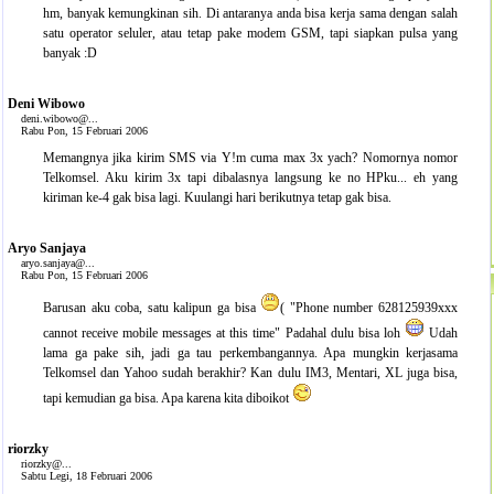
hm, banyak kemungkinan sih. Di antaranya anda bisa kerja sama dengan salah
satu operator seluler, atau tetap pake modem GSM, tapi siapkan pulsa yang
banyak :D
Deni Wibowo
deni.wibowo@...
Rabu Pon, 15 Februari 2006
Memangnya jika kirim SMS via Y!m cuma max 3x yach? Nomornya nomor
Telkomsel. Aku kirim 3x tapi dibalasnya langsung ke no HPku... eh yang
kiriman ke-4 gak bisa lagi. Kuulangi hari berikutnya tetap gak bisa.
Aryo Sanjaya
aryo.sanjaya@...
Rabu Pon, 15 Februari 2006
Barusan aku coba, satu kalipun ga bisa
( "Phone number 628125939xxx
cannot receive mobile messages at this time" Padahal dulu bisa loh
Udah
lama ga pake sih, jadi ga tau perkembangannya. Apa mungkin kerjasama
Telkomsel dan Yahoo sudah berakhir? Kan dulu IM3, Mentari, XL juga bisa,
tapi kemudian ga bisa. Apa karena kita diboikot
riorzky
riorzky@...
Sabtu Legi, 18 Februari 2006