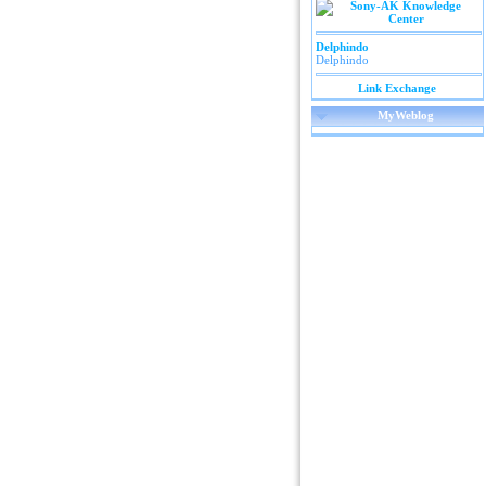
Delphindo
Delphindo
Link Exchange
MyWeblog