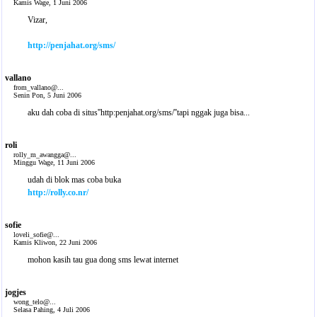
Kamis Wage, 1 Juni 2006
Vizar,
http://penjahat.org/sms/
vallano
from_vallano@...
Senin Pon, 5 Juni 2006
aku dah coba di situs''http:penjahat.org/sms/''tapi nggak juga bisa...
roli
rolly_m_awangga@...
Minggu Wage, 11 Juni 2006
udah di blok mas coba buka
http://rolly.co.nr/
sofie
loveli_sofie@...
Kamis Kliwon, 22 Juni 2006
mohon kasih tau gua dong sms lewat internet
jogjes
wong_telo@...
Selasa Pahing, 4 Juli 2006