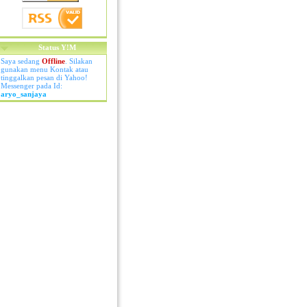
Status Y!M
Saya sedang
Offline
. Silakan
gunakan menu Kontak atau
tinggalkan pesan di Yahoo!
Messenger pada Id:
aryo_sanjaya