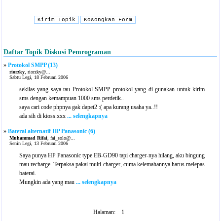
Daftar Topik Diskusi Pemrograman
»
Protokol SMPP (13)
riorzky
, riorzky@...
Sabtu Legi, 18 Februari 2006
sekilas yang saya tau Protokol SMPP protokol yang di gunakan untuk kirim
sms dengan kemampuan 1000 sms perdetik..
saya cari code phpnya gak dapet2 :( apa kurang usaha ya..!!
ada sih di kioss.xxx
... selengkapnya
»
Baterai alternatif HP Panasonic (6)
Muhammad Rifai
, fai_solo@...
Senin Legi, 13 Februari 2006
Saya punya HP Panasonic type EB-GD90 tapi charger-nya hilang, aku bingung
mau recharge. Terpaksa pakai multi charger, cuma kelemahannya harus melepas
baterai.
Mungkin ada yang mau
... selengkapnya
Halaman: 1