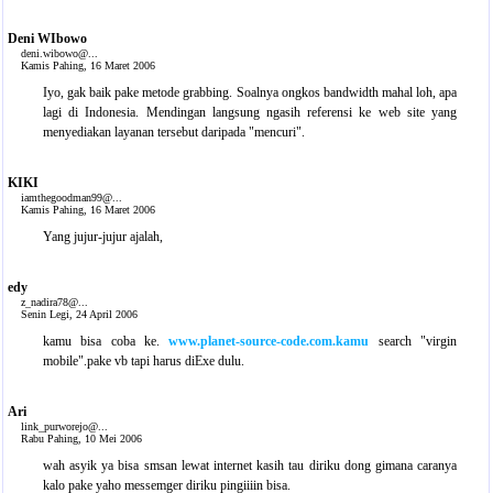
Deni WIbowo
deni.wibowo@...
Kamis Pahing, 16 Maret 2006
Iyo, gak baik pake metode grabbing. Soalnya ongkos bandwidth mahal loh, apa
lagi di Indonesia. Mendingan langsung ngasih referensi ke web site yang
menyediakan layanan tersebut daripada "mencuri".
KIKI
iamthegoodman99@...
Kamis Pahing, 16 Maret 2006
Yang jujur-jujur ajalah,
edy
z_nadira78@...
Senin Legi, 24 April 2006
kamu bisa coba ke.
www.planet-source-code.com.kamu
search "virgin
mobile".pake vb tapi harus diExe dulu.
Ari
link_purworejo@...
Rabu Pahing, 10 Mei 2006
wah asyik ya bisa smsan lewat internet kasih tau diriku dong gimana caranya
kalo pake yaho messemger diriku pingiiiin bisa.