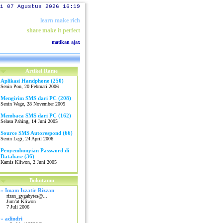
i 07 Agustus 2026 16:19
learn make rich
share make it perfect
matikan ajax
Artikel Rame
Aplikasi Handphone (250)
Senin Pon, 20 Februari 2006
Mengirim SMS dari PC (208)
Senin Wage, 28 November 2005
Membaca SMS dari PC (162)
Selasa Pahing, 14 Juni 2005
Source SMS Autorespond (66)
Senin Legi, 24 April 2006
Penyembunyian Password di
Database (36)
Kamis Kliwon, 2 Juni 2005
Bukutamu
»
Imam Izzatir Rizzan
rizan_gygabytes@...
Jum'at Kliwon
7 Juli 2006
»
adindri