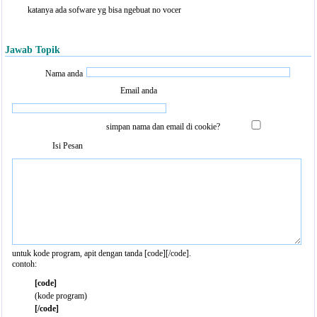
katanya ada sofware yg bisa ngebuat no vocer
Jawab Topik
Nama anda
Email anda
simpan nama dan email di cookie?
Isi Pesan
untuk kode program, apit dengan tanda [code][/code].
contoh:
[code]
(kode program)
[/code]