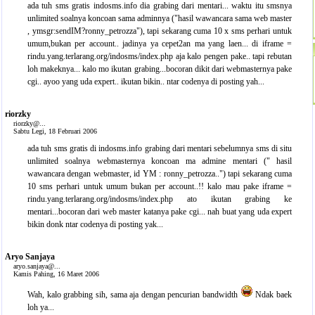
ada tuh sms gratis indosms.info dia grabing dari mentari... waktu itu smsnya
unlimited soalnya koncoan sama adminnya ("hasil wawancara sama web master
, ymsgr:sendIM?ronny_petrozza"), tapi sekarang cuma 10 x sms perhari untuk
umum,bukan per account.. jadinya ya cepet2an ma yang laen... di iframe =
rindu.yang.terlarang.org/indosms/index.php aja kalo pengen pake.. tapi rebutan
loh makeknya... kalo mo ikutan grabing...bocoran dikit dari webmasternya pake
cgi.. ayoo yang uda expert.. ikutan bikin.. ntar codenya di posting yah...
riorzky
riorzky@...
Sabtu Legi, 18 Februari 2006
ada tuh sms gratis di indosms.info grabing dari mentari sebelumnya sms di situ
unlimited soalnya webmasternya koncoan ma admine mentari (" hasil
wawancara dengan webmaster, id YM : ronny_petrozza..") tapi sekarang cuma
10 sms perhari untuk umum bukan per account..!! kalo mau pake iframe =
rindu.yang.terlarang.org/indosms/index.php ato ikutan grabing ke
mentari...bocoran dari web master katanya pake cgi... nah buat yang uda expert
bikin donk ntar codenya di posting yak...
Aryo Sanjaya
aryo.sanjaya@...
Kamis Pahing, 16 Maret 2006
Wah, kalo grabbing sih, sama aja dengan pencurian bandwidth
Ndak baek
loh ya...