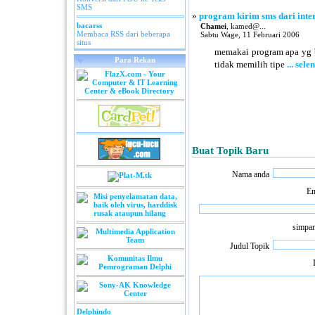
SMS
»
program kirim sms dari inter
bacarss
Chamei
, kamed@...
Membaca RSS dari beberapa
Sabtu Wage, 11 Februari 2006
situs
memakai program apa yg bi
Para Rekan
tidak memilih tipe
... sel
Buat Topik Baru
Nama anda
Em
simpan
Judul Topik
Delphindo