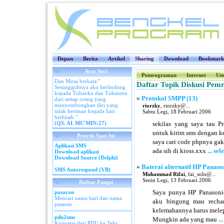
Depan
Berita
Artikel
Sharing
Download
Bookmark
Ayat Suci
Pemrograman
Internet
Um
Dan Musa berkata:"
Daftar Topik Diskusi Pe
Sesungguhnya aku berlindung
kepada Tuhanku dan Tuhanmu
»
Protokol SMPP (13)
dari setiap orang yang
menyombongkan diri yang
riorzky
, riorzky@...
tidak beriman kepada hari
Sabtu Legi, 18 Februari 2006
berhisab ".
(QS. AL MU'MIN:27)
sekilas yang saya tau 
untuk kirim sms dengan k
Proyek Saat Ini
saya cari code phpnya gak 
Aplikasi SMS
ada sih di kioss.xxx
... s
Download aplikasi
Download Source (Delphi)
»
Baterai alternatif HP Panason
SMS Autorespond (VB)
Muhammad Rifai
, fai_solo@...
Senin Legi, 13 Februari 2006
Daftar Fungsi
Saya punya HP Panasonic
pasaran
Mencari nama hari dan nama
aku bingung mau rechar
pasaran
kelemahannya harus melep
pdu2sms
Mungkin ada yang mau
.
Konversi dari PDU ke Teks