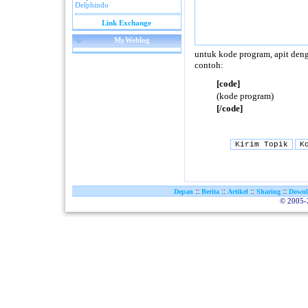
Delphindo
Link Exchange
MyWeblog
untuk kode program, apit deng
contoh:
[code]
(kode program)
[/code]
::
::
::
::
Depan
Berita
Artikel
Sharing
Downl
© 2005-