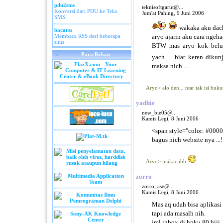
pdu2sms
teknisoftgarut@...
Konversi dari PDU ke Teks
Jum'at Pahing, 9 Juni 2006
SMS
wakaka aku dach 
bacarss
Membaca RSS dari beberapa
aryo ajarin aku cara ngehac
situs
BTW mas aryo kok belum
Para Rekan
yach..... biar keren di
maksa nich.....
Aryo> alo den... ntar tak isi bu
yadhie
new_bie05@...
Kamis Legi, 8 Juni 2006
<span style="color: #0000
bagus nich website nya ...!
Aryo> makaciihh
zorro
zorro_ase@...
Kamis Legi, 8 Juni 2006
Mas aq udah bisa aplikasi
tapi ada masalh nih.
jml inbox di hpku 80 biji.