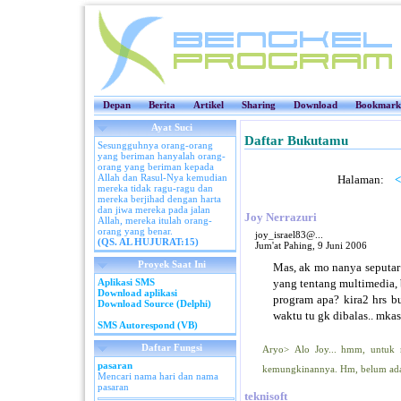
Depan
Berita
Artikel
Sharing
Download
Bookmark
Ayat Suci
Daftar Bukutamu
Sesungguhnya orang-orang
yang beriman hanyalah orang-
orang yang beriman kepada
Allah dan Rasul-Nya kemudian
Halaman:
<
mereka tidak ragu-ragu dan
mereka berjihad dengan harta
dan jiwa mereka pada jalan
Joy Nerrazuri
Allah, mereka itulah orang-
orang yang benar.
joy_israel83@...
(QS. AL HUJURAT:15)
Jum'at Pahing, 9 Juni 2006
Proyek Saat Ini
Mas, ak mo nanya seputar 
Aplikasi SMS
yang tentang multimedia, 
Download aplikasi
program apa? kira2 hrs bu
Download Source (Delphi)
waktu tu gk dibalas.. mkas
SMS Autorespond (VB)
Daftar Fungsi
Aryo> Alo Joy... hmm, untuk m
pasaran
kemungkinannya. Hm, belum ada
Mencari nama hari dan nama
pasaran
teknisoft