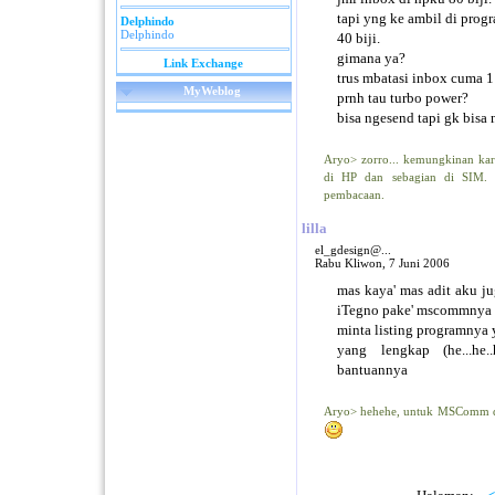
tapi yng ke ambil di pro
Delphindo
Delphindo
40 biji.
gimana ya?
Link Exchange
trus mbatasi inbox cuma 1 
MyWeblog
prnh tau turbo power?
bisa ngesend tapi gk bisa
Aryo> zorro... kemungkinan kar
di HP dan sebagian di SIM. H
pembacaan.
lilla
el_gdesign@...
Rabu Kliwon, 7 Juni 2006
mas kaya' mas adit aku j
iTegno pake' mscommnya
minta listing programnya 
yang lengkap (he...he.
bantuannya
Aryo> hehehe, untuk MSComm de