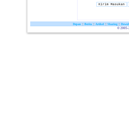
::
::
::
::
Depan
Berita
Artikel
Sharing
Downl
© 2005-