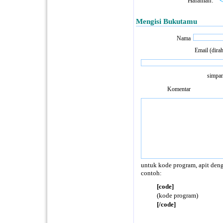
Halaman:
<
Mengisi Bukutamu
Nama
Email (dira
simpan
Komentar
untuk kode program, apit deng
contoh:
[code]
(kode program)
[/code]