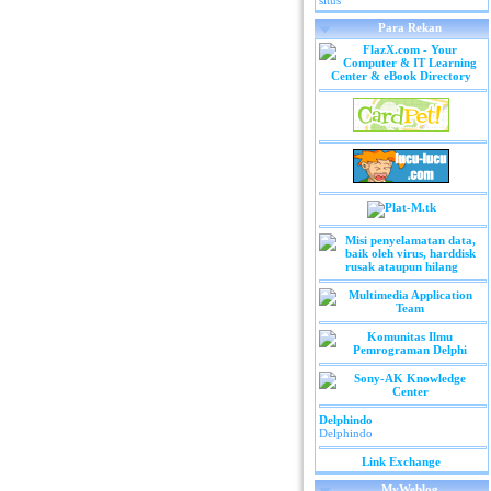
situs
Para Rekan
Delphindo
Delphindo
Link Exchange
MyWeblog