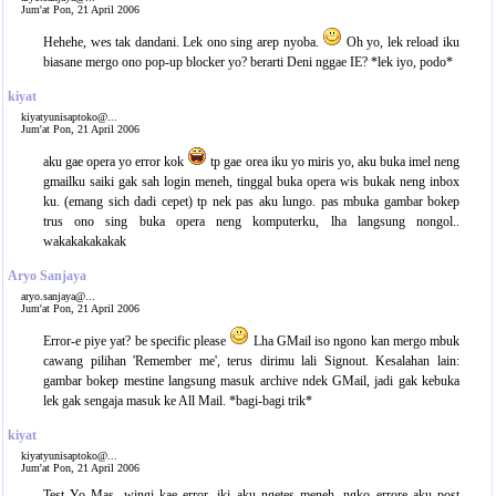
Jum'at Pon, 21 April 2006
Hehehe, wes tak dandani. Lek ono sing arep nyoba.
Oh yo, lek reload iku
biasane mergo ono pop-up blocker yo? berarti Deni nggae IE? *lek iyo, podo*
kiyat
kiyatyunisaptoko@...
Jum'at Pon, 21 April 2006
aku gae opera yo error kok
tp gae orea iku yo miris yo, aku buka imel neng
gmailku saiki gak sah login meneh, tinggal buka opera wis bukak neng inbox
ku. (emang sich dadi cepet) tp nek pas aku lungo. pas mbuka gambar bokep
trus ono sing buka opera neng komputerku, lha langsung nongol..
wakakakakakak
Aryo Sanjaya
aryo.sanjaya@...
Jum'at Pon, 21 April 2006
Error-e piye yat? be specific please
Lha GMail iso ngono kan mergo mbuk
cawang pilihan 'Remember me', terus dirimu lali Signout. Kesalahan lain:
gambar bokep mestine langsung masuk archive ndek GMail, jadi gak kebuka
lek gak sengaja masuk ke All Mail. *bagi-bagi trik*
kiyat
kiyatyunisaptoko@...
Jum'at Pon, 21 April 2006
Test Yo Mas, wingi kae error, iki aku ngetes meneh, ngko errore aku post