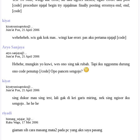
[code] procedure njajal begin try njajalmas finally posting errornya end; end;
[code]
kiyat
kiyatyunisaptoko@...
Jum'at Pon, 21 April 2006
weheheheh..wis gak kok mas.. wingi kae erorr. pas aku pertama njajajl [code]
Aryo Sanjaya
aryo.sanjaya@...
Jum'at Pon, 21 April 2006
Hehehe, mungkin yo kuwi, wes ono sing tak rubah. Tapi iku nggonmu durung
ono code penutup [/code] Opo pancen sengojo?
kiyat
kiyatyunisaptoko@...
Jum'at Pon, 21 April 2006
sing dukur mau sing test, lali gak di kei garis miring, nek sing ngisor iku
sengojo.. he he he
riyadi
bintang_sejajar_3@...
Rabu Wage, 17 Mei 2006
giaman sih cara masang mata2 pada pc yang akn saya pasang