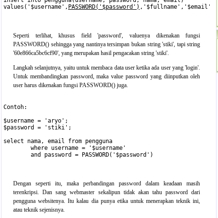
insert into pengguna(username, password, nama, email) 

values('$username',
PASSWORD('$password')
,'$fullname','$email')

Seperti terlihat, khusus field 'password', valuenya dikenakan fungsi
PASSWORD() sehingga yang nantinya tersimpan bukan string 'stiki', tapi string
'60e866ca5bc6cf90', yang merupakan hasil pengacakan string 'stiki'.
Langkah selanjutnya, yaitu untuk membaca data user ketika ada user yang 'login'.
Untuk membandingkan password, maka value password yang diinputkan oleh
user harus dikenakan fungsi PASSWORD() juga.
Contoh:

$username = 'aryo';

$password = 'stiki';

select nama, email from pengguna 

	where username = '$username' 

	and password = PASSWORD('$password')

Dengan seperti itu, maka perbandingan password dalam keadaan masih
terenkripsi. Dan sang webmaster sekalipun tidak akan tahu password dari
pengguna websitenya. Itu kalau dia punya etika untuk menerapkan teknik ini,
atau teknik sejenisnya.