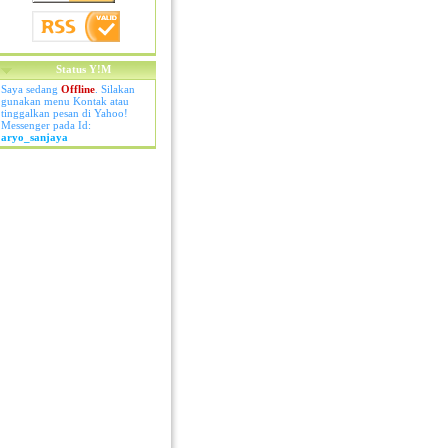
Status Y!M
Saya sedang
Offline
. Silakan
gunakan menu Kontak atau
tinggalkan pesan di Yahoo!
Messenger pada Id:
aryo_sanjaya