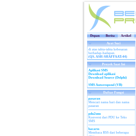
Depan
Berita
Artikel
Ayat Suci
di atas tahta-tahta kebesaran
berhadap-hadapan.
(QS. ASH-SHAFFAAT:44)
Proyek Saat Ini
Aplikasi SMS
Download aplikasi
Download Source (Delphi)
SMS Autorespond (VB)
Daftar Fungsi
pasaran
Mencari nama hari dan nama
pasaran
pdu2sms
Konversi dari PDU ke Teks
SMS
bacarss
Membaca RSS dari beberapa