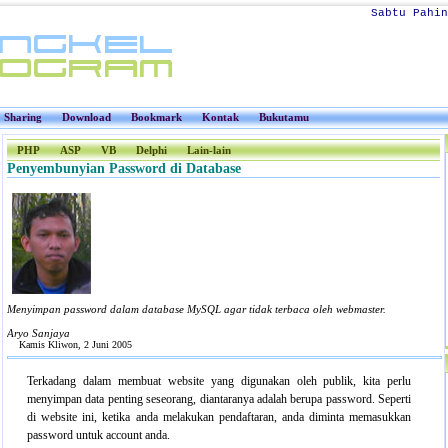
Sabtu Pahin
Sharing
Download
Bookmark
Kontak
Bukutamu
PHP
ASP
VB
Delphi
Lain-lain
Penyembunyian Password di Database
Menyimpan password dalam database MySQL agar tidak terbaca oleh webmaster.
Aryo Sanjaya
Kamis Kliwon, 2 Juni 2005
Terkadang dalam membuat website yang digunakan oleh publik, kita perlu
menyimpan data penting seseorang, diantaranya adalah berupa password. Seperti
di website ini, ketika anda melakukan pendaftaran, anda diminta memasukkan
password untuk account anda.