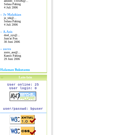
adindri_110506@...
Selasa Pahing
4 Juli 2006
»
Je Malakian
je_tek@...
Selasa Pahing
4 Juli 2006
»
A.Azis
doel_sys@...
Jum'at Pon
30 Juni 2006
»
zorro
zorro_ase@...
Kamis Pahing
29 Juni 2006
Halaman Bukutamu
Lain-lain
User online: 25
User login: 0
user/passwd: bpuser