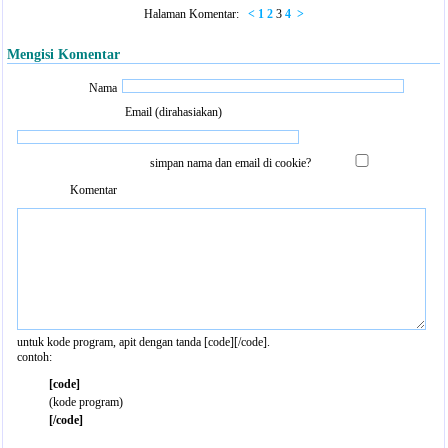
Halaman Komentar:
<
1
2
3
4
>
Mengisi Komentar
Nama
Email (dirahasiakan)
simpan nama dan email di cookie?
Komentar
untuk kode program, apit dengan tanda [code][/code].
contoh:
[code]
(kode program)
[/code]