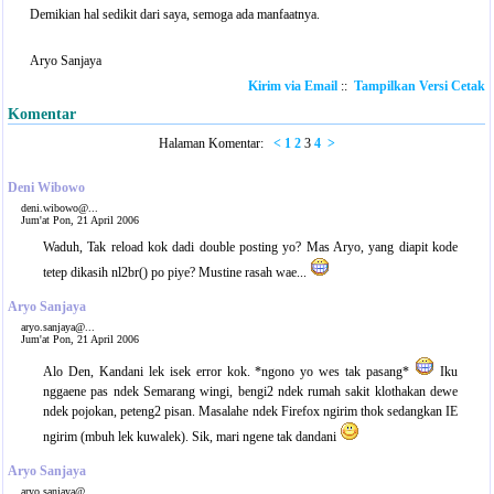
Demikian hal sedikit dari saya, semoga ada manfaatnya.
Aryo Sanjaya
Kirim via Email
::
Tampilkan Versi Cetak
Komentar
Halaman Komentar:
<
1
2
3
4
>
Deni Wibowo
deni.wibowo@...
Jum'at Pon, 21 April 2006
Waduh, Tak reload kok dadi double posting yo? Mas Aryo, yang diapit kode
tetep dikasih nl2br() po piye? Mustine rasah wae...
Aryo Sanjaya
aryo.sanjaya@...
Jum'at Pon, 21 April 2006
Alo Den, Kandani lek isek error kok. *ngono yo wes tak pasang*
Iku
nggaene pas ndek Semarang wingi, bengi2 ndek rumah sakit klothakan dewe
ndek pojokan, peteng2 pisan. Masalahe ndek Firefox ngirim thok sedangkan IE
ngirim (mbuh lek kuwalek). Sik, mari ngene tak dandani
Aryo Sanjaya
aryo.sanjaya@...