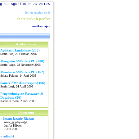
g 08 Agustus 2026 20:25
learn make rich
share make it perfect
matikan ajax
Artikel Rame
Aplikasi Handphone (250)
Senin Pon, 20 Februari 2006
Mengirim SMS dari PC (208)
Senin Wage, 28 November 2005
Membaca SMS dari PC (162)
Selasa Pahing, 14 Juni 2005
Source SMS Autorespond (66)
Senin Legi, 24 April 2006
Penyembunyian Password di
Database (36)
Kamis Kliwon, 2 Juni 2005
Bukutamu
»
Imam Izzatir Rizzan
rizan_gygabytes@...
Jum'at Kliwon
7 Juli 2006
»
adindri