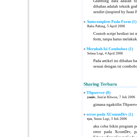
Grabbing data adalah ti
dibahas adalah teknik gra
sendiri (inspired by Iwan F
»
Autocomplete Pada Form (1)
Rabu Pahing, 5 April 2006
Contoh script berikut ini
form, tanpa harus melakuk
»
Merubah Isi Combobox (1)
Selasa Legi, 4 April 2006
Pada artikel ini dibahas 
sesuai dengan isi combobo
Sharing Terbaru
»
Tftpserver (0)
yuniv
, Jum'at Kliwon, 7 Juli 2006
gimana ngaktifin Tftpserve
»
erroe pada XCommDrv (1)
tyo
, Senin Legi, 3 Juli 2006
aku coba bikin program p
error pada XcomDrv, p