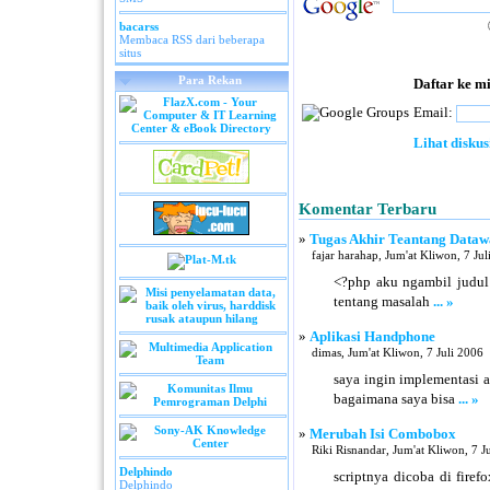
bacarss
Membaca RSS dari beberapa
situs
Para Rekan
Daftar ke m
Email:
Lihat diskus
Komentar Terbaru
»
Tugas Akhir Teantang Dataw
fajar harahap, Jum'at Kliwon, 7 Ju
<?php aku ngambil judul
tentang masalah
... »
»
Aplikasi Handphone
dimas, Jum'at Kliwon, 7 Juli 2006
saya ingin implementasi a
bagaimana saya bisa
... »
»
Merubah Isi Combobox
Riki Risnandar, Jum'at Kliwon, 7 J
Delphindo
scriptnya dicoba di fire
Delphindo