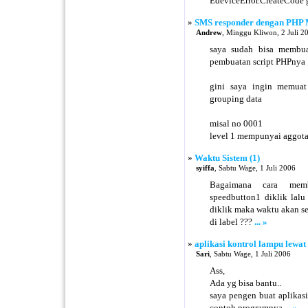
EdeviceError.CreateCode 
»
SMS responder dengan PHP M
Andrew
, Minggu Kliwon, 2 Juli 2
saya sudah bisa membuat
pembuatan script PHPnya
gini saya ingin memua
grouping data
misal no 0001
level 1 mempunyai aggot
»
Waktu Sistem (1)
syiffa
, Sabtu Wage, 1 Juli 2006
Bagaimana cara membu
speedbutton1 diklik lalu
diklik maka waktu akan se
di label ???
... »
»
aplikasi kontrol lampu lewat 
Sari
, Sabtu Wage, 1 Juli 2006
Ass,
Ada yg bisa bantu..
saya pengen buat aplikas
contoh programnya
... »