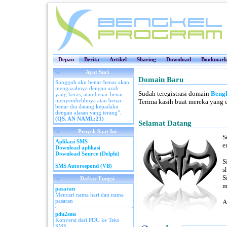
Depan
Berita
Artikel
Sharing
Download
Bookmark
Ayat Suci
Domain Baru
Sungguh aku benar-benar akan
mengazabnya dengan azab
Sudah teregistrasi domain
Beng
yang keras, atau benar-benar
menyembelihnya atau benar-
Terima kasih buat mereka yang 
benar dia datang kepadaku
dengan alasan yang terang".
(QS. AN NAML:21)
Selamat Datang
Proyek Saat Ini
S
Aplikasi SMS
e
Download aplikasi
Download Source (Delphi)
S
SMS Autorespond (VB)
s
S
Daftar Fungsi
m
pasaran
Mencari nama hari dan nama
pasaran
A
pdu2sms
Konversi dari PDU ke Teks
SMS