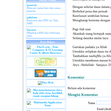
Daftar Fungsi
pasaran
Dengan sehelai daun dalam
Mencari nama hari dan nama
pasaran
Berbekal pena dan petuah
Kutelusuri sembilan benua
pdu2sms
Mengharap bertemu dengan 
Konversi dari PDU ke Teks
SMS
Pagi tlah usai
bacarss
Membaca RSS dari beberapa
Akankah siang bertajuk sam
situs
Sedang daunku mulai layu
Para Rekan
Gariskan padaku ya Allah
Untukku selipkan daun ini 
Tambahkan taufiqMu ya All
Untukku membawa mawar bir
Aryo -Abdullah- Sanjaya /
Komentar
Belum ada komentar
Mengisi Komentar
Nama
Email (dira