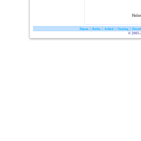
Hal
::
::
::
::
Depan
Berita
Artikel
Sharing
Downl
© 2005-