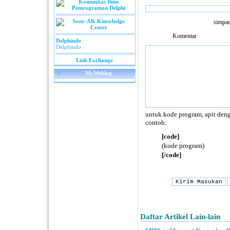
simpan
Komentar
Delphindo
Delphindo
Link Exchange
MyWeblog
untuk kode program, apit deng
contoh:
[code]
(kode program)
[/code]
Daftar Artikel Lain-lain