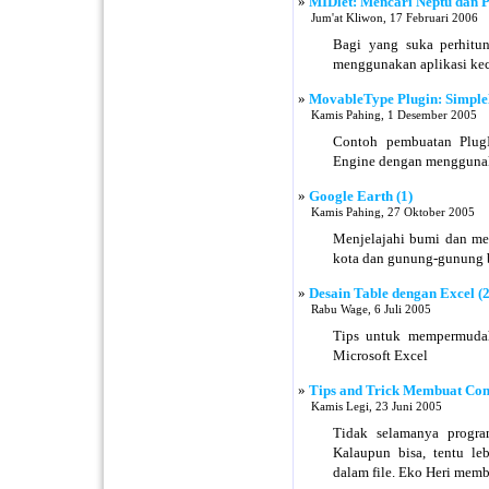
»
MIDlet: Mencari Neptu dan P
Jum'at Kliwon, 17 Februari 2006
Bagi yang suka perhitun
menggunakan aplikasi keci
»
MovableType Plugin: Simple
Kamis Pahing, 1 Desember 2005
Contoh pembuatan Plug
Engine dengan mengguna
»
Google Earth (1)
Kamis Pahing, 27 Oktober 2005
Menjelajahi bumi dan me
kota dan gunung-gunung 
»
Desain Table dengan Excel (2
Rabu Wage, 6 Juli 2005
Tips untuk mempermudah
Microsoft Excel
»
Tips and Trick Membuat Conn
Kamis Legi, 23 Juni 2005
Tidak selamanya progra
Kalaupun bisa, tentu le
dalam file. Eko Heri mem