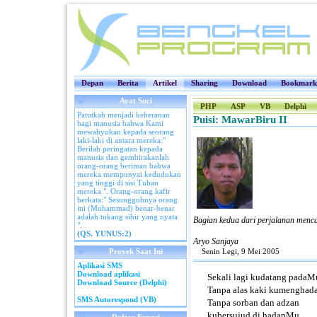
Depan
Berita
Artikel
Sharing
Download
Bookmark
Ayat Suci
PHP
ASP
VB
Delphi
Patutkah menjadi keheranan
Puisi: MawarBiru II
bagi manusia bahwa Kami
mewahyukan kepada seorang
laki-laki di antara mereka:"
Berilah peringatan kepada
manusia dan gembirakanlah
orang-orang beriman bahwa
mereka mempunyai kedudukan
yang tinggi di sisi Tuhan
mereka ". Orang-orang kafir
berkata:" Sesungguhnya orang
ini (Muhammad) benar-benar
adalah tukang sihir yang nyata
Bagian kedua dari perjalanan menca
".
(QS. YUNUS:2)
Aryo Sanjaya
Proyek Saat Ini
Senin Legi, 9 Mei 2005
Aplikasi SMS
Download aplikasi
Sekali lagi kudatang padaM
Download Source (Delphi)
Tanpa alas kaki kumenghad
SMS Autorespond (VB)
Tanpa sorban dan adzan
kubersujud di hadapMu